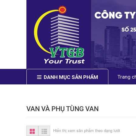
Trang ch
DANH MỤC SẢN PHẨM
VAN VÀ PHỤ TÙNG VAN
Hiển thị xem sản phẩm theo dạng lưới