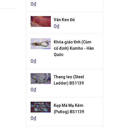
0₫
Ván Keo Đỏ
0₫
Khóa giáo tĩnh (Cùm
cố định) Kumho - Hàn
Quốc
0₫
Thang leo (Steel
Ladder) BS1139
0₫
Kẹp Má Mạ Kẽm
(Putlog) BS1139
0₫