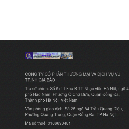
CÔNG TY CỔ PHẦN THƯƠNG MẠI VÀ DỊCH VỤ VŨ
TRỊNH GIA BẢO
Trụ sở chính: Số 5+11 khu B TT Nhạc viện Hà Nội, ngõ 
phố Hào Nam, Phường Ô Chợ Dừa, Quận Đống Đa,
Thành phố Hà Nội, Việt Nam
Văn phòng giao dịch: Số 25 ngõ 84 Trần Quang Diệu,
Phường Quang Trung, Quận Đống Đa, TP Hà Nội
Mã số thuế: 0106693481