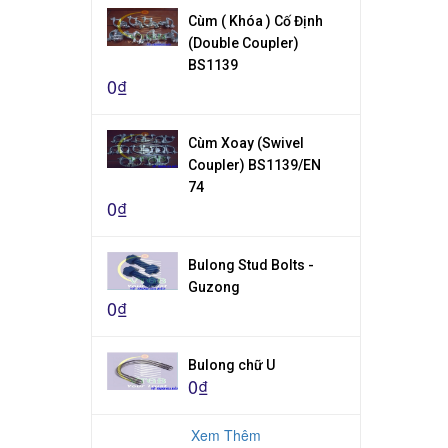
Cùm ( Khóa ) Cố Định
(Double Coupler)
BS1139
0₫
Cùm Xoay (Swivel
Coupler) BS1139/EN
74
0₫
Bulong Stud Bolts -
Guzong
0₫
Bulong chữ U
0₫
Xem Thêm